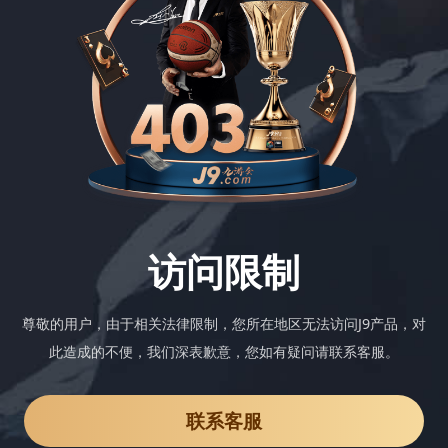
访问限制
尊敬的用户，由于相关法律限制，您所在地区无法访问J9产品，对
此造成的不便，我们深表歉意，您如有疑问请联系客服。
联系客服